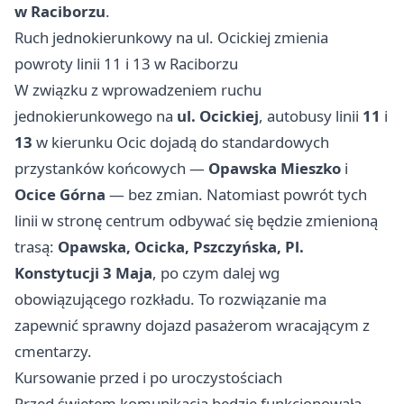
w Raciborzu
.
Ruch jednokierunkowy na ul. Ocickiej zmienia
powroty linii 11 i 13 w Raciborzu
W związku z wprowadzeniem ruchu
jednokierunkowego na
ul. Ocickiej
, autobusy linii
11
i
13
w kierunku Ocic dojadą do standardowych
przystanków końcowych —
Opawska Mieszko
i
Ocice Górna
— bez zmian. Natomiast powrót tych
linii w stronę centrum odbywać się będzie zmienioną
trasą:
Opawska, Ocicka, Pszczyńska, Pl.
Konstytucji 3 Maja
, po czym dalej wg
obowiązującego rozkładu. To rozwiązanie ma
zapewnić sprawny dojazd pasażerom wracającym z
cmentarzy.
Kursowanie przed i po uroczystościach
Przed świętem komunikacja będzie funkcjonowała