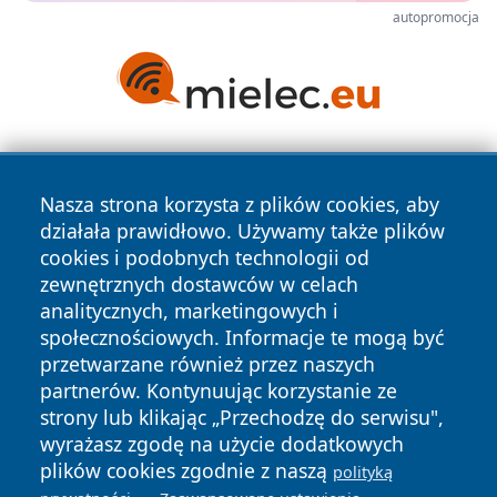
autopromocja
Nasza strona korzysta z plików cookies, aby
działała prawidłowo. Używamy także plików
cookies i podobnych technologii od
zewnętrznych dostawców w celach
Copyright © 2026 raciborski24.pl Wszystkie prawa
analitycznych, marketingowych i
zastrzeżone.
społecznościowych. Informacje te mogą być
przetwarzane również przez naszych
partnerów. Kontynuując korzystanie ze
Polityka
Polityka
News
Autorzy
strony lub klikając „Przechodzę do serwisu",
Prywatności
Cookies
wyrażasz zgodę na użycie dodatkowych
plików cookies zgodnie z naszą
polityką