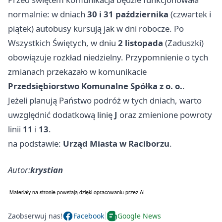
normalnie: w dniach
30 i 31 października
(czwartek i
piątek) autobusy kursują jak w dni robocze. Po
Wszystkich Świętych, w dniu
2 listopada
(Zaduszki)
obowiązuje rozkład niedzielny. Przypomnienie o tych
zmianach przekazało w komunikacie
Przedsiębiorstwo Komunalne Spółka z o. o.
.
Jeżeli planują Państwo podróż w tych dniach, warto
uwzględnić dodatkową linię
J
oraz zmienione powroty
linii
11
i
13
.
na podstawie:
Urząd Miasta w Raciborzu
.
Autor:
krystian
Zaobserwuj nas!
Facebook
Google News