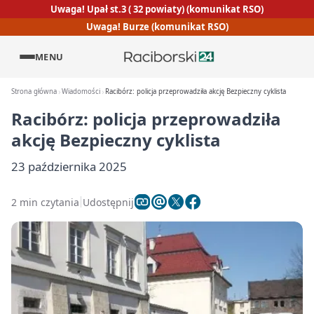
Uwaga! Upał st.3 ( 32 powiaty) (komunikat RSO)
Uwaga! Burze (komunikat RSO)
MENU
Strona główna
Wiadomości
Racibórz: policja przeprowadziła akcję Bezpieczny cyklista
Racibórz: policja przeprowadziła
akcję Bezpieczny cyklista
23 października 2025
2 min czytania
Udostępnij