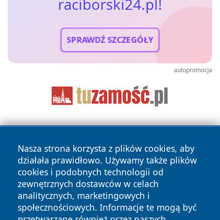
raciborski24.pl!
SPRAWDŹ SZCZEGÓŁY
autopromocja
Nasza strona korzysta z plików cookies, aby
działała prawidłowo. Używamy także plików
cookies i podobnych technologii od
zewnętrznych dostawców w celach
Copyright © 2026 raciborski24.pl Wszystkie prawa
analitycznych, marketingowych i
zastrzeżone.
społecznościowych. Informacje te mogą być
przetwarzane również przez naszych