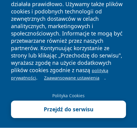
działała prawidłowo. Używamy także plików
cookies i podobnych technologii od
zewnętrznych dostawców w celach
analitycznych, marketingowych i
społecznościowych. Informacje te mogą być
przetwarzane również przez naszych
partnerów. Kontynuując korzystanie ze
strony lub klikając „Przechodzę do serwisu",
Copyright © 2026 raciborski24.pl Wszystkie prawa
zastrzeżone.
wyrażasz zgodę na użycie dodatkowych
plików cookies zgodnie z naszą
polityką
.
.
prywatności
Zaawansowane ustawienia
Polityka
Polityka
News
Autorzy
Prywatności
Cookies
Polityka Cookies
Przejdź do serwisu