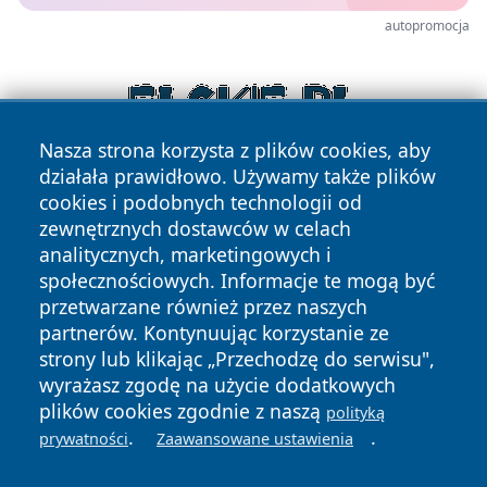
autopromocja
Nasza strona korzysta z plików cookies, aby
działała prawidłowo. Używamy także plików
cookies i podobnych technologii od
zewnętrznych dostawców w celach
analitycznych, marketingowych i
społecznościowych. Informacje te mogą być
przetwarzane również przez naszych
Copyright © 2026 raciborski24.pl Wszystkie prawa
partnerów. Kontynuując korzystanie ze
zastrzeżone.
strony lub klikając „Przechodzę do serwisu",
wyrażasz zgodę na użycie dodatkowych
plików cookies zgodnie z naszą
polityką
Polityka
Polityka
.
.
News
Autorzy
prywatności
Zaawansowane ustawienia
Prywatności
Cookies